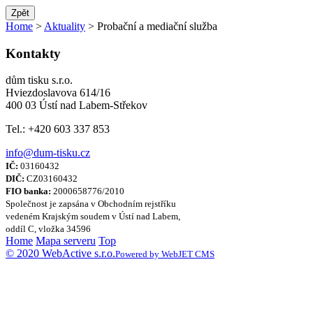
Zpět
Home
>
Aktuality
> Probační a mediační služba
Kontakty
dům tisku s.r.o.
Hviezdoslavova 614/16
400 03 Ústí nad Labem-Střekov
Tel.: +420 603 337 853
info@dum-tisku.cz
IČ:
03160432
DIČ:
CZ03160432
FIO banka:
2000658776/2010
Společnost je zapsána v Obchodním rejstříku
vedeném Krajským soudem v Ústí nad Labem,
oddíl C, vložka 34596
Home
Mapa serveru
Top
© 2020 WebActive s.r.o.
Powered by WebJET CMS